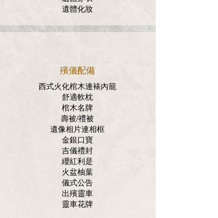
遺體化妝
殯儀配備
西式火化棺木連裱內籠
舒適軟枕
棺木名牌
壽被/禮被
遺像相片連相框
金銀口寶
吉儀禮封
纓紅利是
火盆柚葉
儀式公告
出殯靈車
靈車花牌