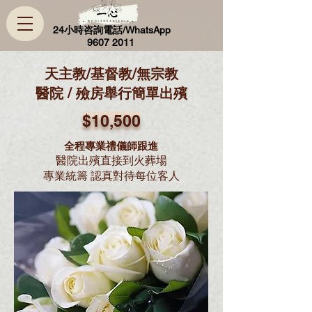
​ 24小時咨詢電話/WhatsApp
9607 2011
天主教/基督教/無宗教
醫院 / 殮房舉行簡單出殯
$10,500
全程專業禮儀師跟進
醫院出殯直接到火葬場
專業統籌 認真對待每位客人