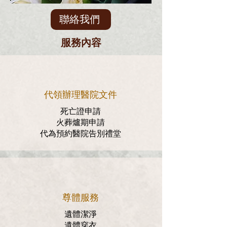
聯絡我們
服務內容
代領辦理醫院文件
死亡證申請
火葬爐期申請
代為預約醫院告別禮堂
尊體服務
遺體潔淨
遺體穿衣