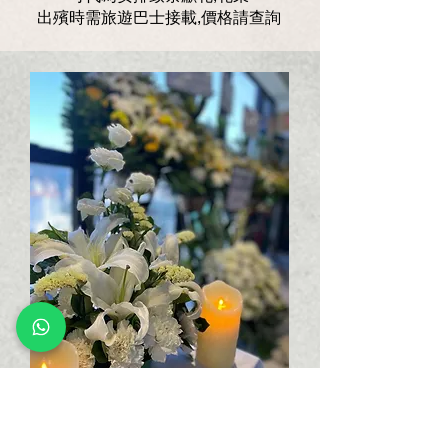
出殯時需旅遊巴士接載,價格請查詢