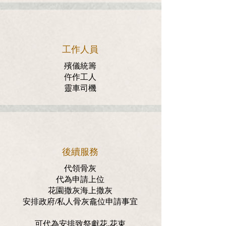
工作人員
殯儀統籌
仵作工人
靈車司機
後續服務
代領骨灰
代為申請上位
花園撒灰海上撒灰
安排政府/私人骨灰龕位申請事宜
可代為安排致祭獻花,花束